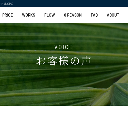
クルCMS
PRICE
WORKS
FLOW
8 REASON
FAQ
ABOUT
お客様の声