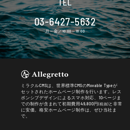
TEL
03-6427-5632
月～金／10:00～18:00
ミラクルCMSは、世界標準CMSのMovable Typeが
セットされたホームページ制作を行います。レス
ポンシブデザインによるスマホ対応、10ページま
での制作が含まれて初期費用49,800円
と非常
(税抜)
に安価。格安ホームページ制作は、ぜひ当社ま
で。