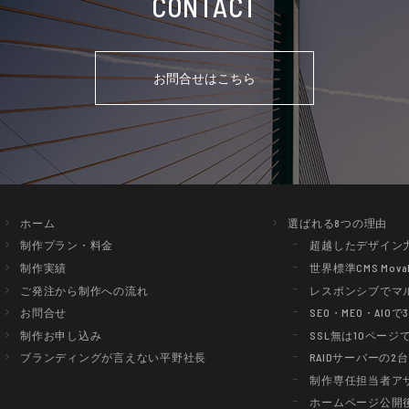
CONTACT
お問合せはこちら
ホーム
選ばれる8つの理由
制作プラン・料金
超越したデザイン
制作実績
世界標準CMS Movab
ご発注から制作への流れ
レスポンシブでマ
お問合せ
SEO・MEO・AIO
制作お申し込み
SSL無は10ページで5
ブランディングが言えない
平野社長
RAIDサーバーの2
制作専任担当者ア
ホームページ公開