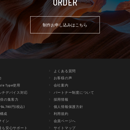
ORDER
制作お申し込みはこちら
よくある質問
力
お客様の声
le Type使用
会社案内
ルチデバイス対応
パートナー制度について
で3倍の集客力
採用情報
4,780円(税込)
個人情報保護方針
台構成
利用規約
サイン
会員ページへ
後も安心サポート
サイトマップ