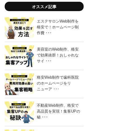
オススメ記事
エステサロンWeb制作を
格安で！ホームページ制
作費 ･･･
美容室のWeb制作、格安
で効果抜群！おしゃれな
サイ ･･･
格安Web制作で歯科医院
のホームページをリ
ニューア ･･･
不動産Web制作、格安で
高品質を実現！集客UPの
秘 ･･･