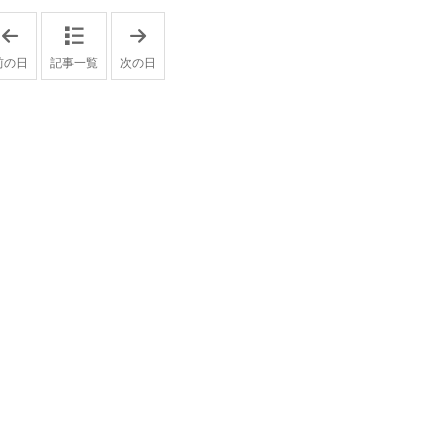
「
「
2
2
0
0
前の日
記事一覧
次の日
2
2
6
6
年
年
1
2
月
月
2
1
7
0
日
日
」
」