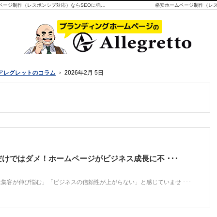
初期費用49,800円(税抜)、月額費用5,000円(税抜)で格安ホームページ制作（レスポンシブ対応）ならSEOに強いミラクルCMSにお任せください。実績はなんと1,800社以上。集客・SEOにも強く、自分でカンタンに更新できるCMSです。WordPresを使わず、世界標準CMS（ブログ機能）のMovableTypeを採用。サポートも充実しています。株式会社アレグレットが一番大切にしてきたのは、安さより品質です。
格安ホームページ制作（レス
アレグレットのコラム
アレグレットのコラム
2026年2月 5日
2026年2月 5日
だけではダメ！ホームページがビジネス成長に不 ･･･
集客が伸び悩む」「ビジネスの信頼性が上がらない」と感じていませ ･･･