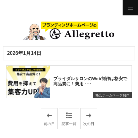
2026年1月14日
ブライダルサロンのWeb制作は格安で
高品質に！費用 ･･･
格安ホームページ制作
「
「
2
2
0
0
前の日
記事一覧
次の日
2
2
6
6
年
年