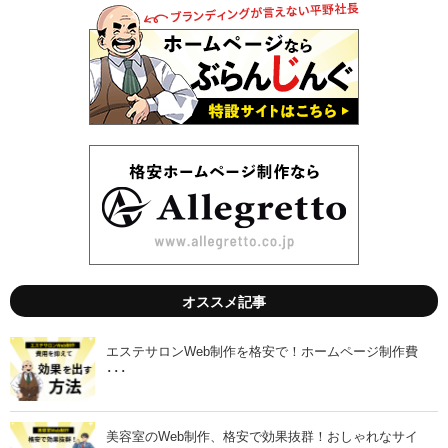
1
1
月
月
7
2
日
2
」
日
」
オススメ記事
エステサロンWeb制作を格安で！ホームページ制作費
･･･
美容室のWeb制作、格安で効果抜群！おしゃれなサイ