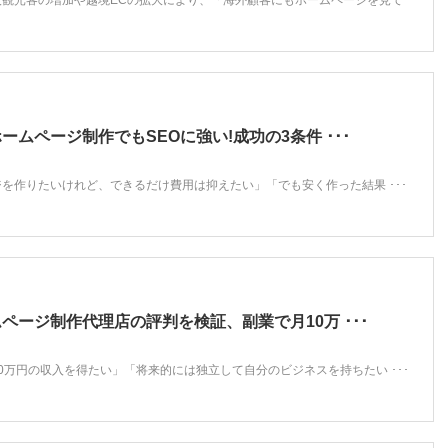
人観光客の増加や越境ECの拡大により、「海外顧客にもホームページを見て
ームページ制作でもSEOに強い!成功の3条件 ･･･
を作りたいけれど、できるだけ費用は抑えたい」「でも安く作った結果 ･･･
ページ制作代理店の評判を検証、副業で月10万 ･･･
0万円の収入を得たい」「将来的には独立して自分のビジネスを持ちたい ･･･