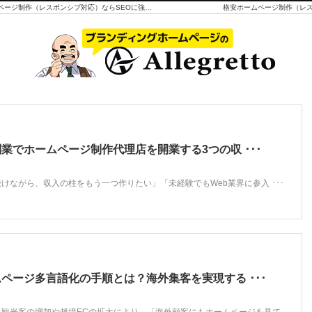
初期費用49,800円(税抜)、月額費用5,000円(税抜)で格安ホームページ制作（レスポンシブ対応）ならSEOに強いミラクルCMSにお任せください。実績はなんと1,800社以上。集客・SEOにも強く、自分でカンタンに更新できるCMSです。WordPresを使わず、世界標準CMS（ブログ機能）のMovableTypeを採用。サポートも充実しています。株式会社アレグレットが一番大切にしてきたのは、安さより品質です。
格安ホームページ制作（レス
業でホームページ制作代理店を開業する3つの収 ･･･
けながら、収入の柱をもう一つ作りたい」「未経験でもWeb業界に参入 ･･･
ページ多言語化の手順とは？海外集客を実現する ･･･