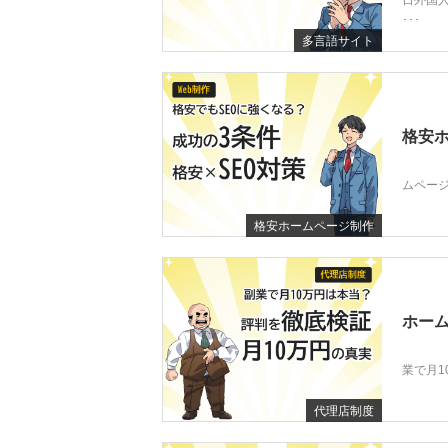
日外国
･･･
多言語サイト
格安ホ
ムページ
格安ホームページ制作
ホーム
業で月1
代理店制度