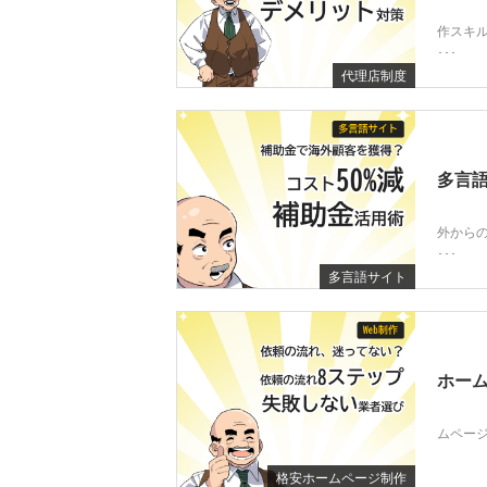
作スキ
･･･
代理店制度
多言語
外から
･･･
多言語サイト
ホーム
ムページ
格安ホームページ制作