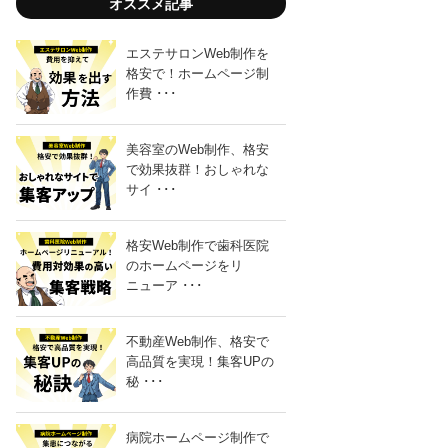
オススメ記事
エステサロンWeb制作を
格安で！ホームページ制
作費 ･･･
美容室のWeb制作、格安
「ホー
で効果抜群！おしゃれな
サイ ･･･
格安Web制作で歯科医院
のホームページをリ
ニューア ･･･
不動産Web制作、格安で
「副
高品質を実現！集客UPの
秘 ･･･
病院ホームページ制作で