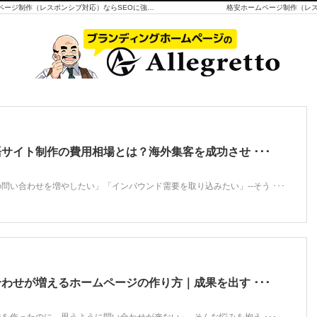
初期費用49,800円(税抜)、月額費用5,000円(税抜)で格安ホームページ制作（レスポンシブ対応）ならSEOに強いミラクルCMSにお任せください。実績はなんと1,800社以上。集客・SEOにも強く、自分でカンタンに更新できるCMSです。WordPresを使わず、世界標準CMS（ブログ機能）のMovableTypeを採用。サポートも充実しています。株式会社アレグレットが一番大切にしてきたのは、安さより品質です。
格安ホームページ制作（レス
サイト制作の費用相場とは？海外集客を成功させ ･･･
問い合わせを増やしたい」「インバウンド需要を取り込みたい」--そう ･･･
わせが増えるホームページの作り方｜成果を出す ･･･