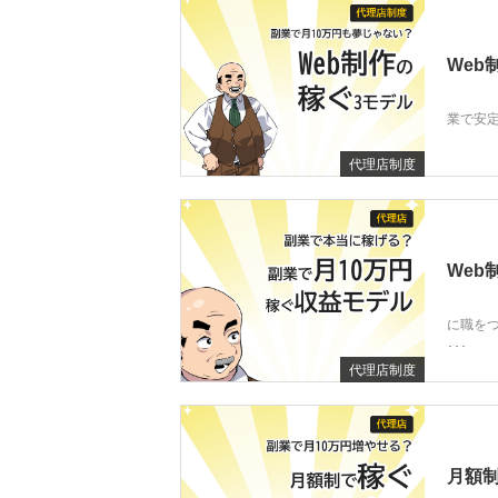
Web
業で安定
代理店制度
Web
に職を
･･･
代理店制度
月額制