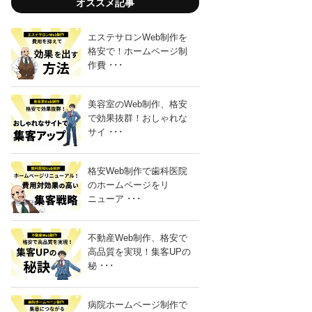
オススメ記事
エステサロンWeb制作を
格安で！ホームページ制
作費 ･･･
美容室のWeb制作、格安
「ホー
で効果抜群！おしゃれな
サイ ･･･
格安Web制作で歯科医院
のホームページをリ
ニューア ･･･
不動産Web制作、格安で
「手
高品質を実現！集客UPの
秘 ･･･
病院ホームページ制作で