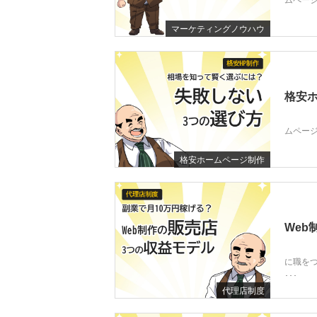
ムページ
マーケティングノウハウ
格安ホ
ムページ
格安ホームページ制作
Web
に職を
･･･
代理店制度